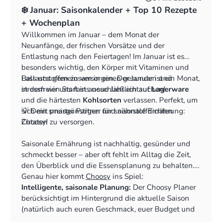
❄️ Januar: Saisonkalender + Top 10 Rezepte
+ Wochenplan
Willkommen im Januar – dem Monat der
Neuanfänge, der frischen Vorsätze und der
Entlastung nach den Feiertagen! Im Januar ist es
besonders wichtig, den Körper mit Vitaminen und
Ballaststoffen zu versorgen. Der Januar ist ein Monat,
Lass uns gemeinsam in einen gesunden und
in dem wir uns fast ausschließlich auf
stressfreien Start ins neue Jahr eintauchen!
Lagerware
und die härtesten
Kohlsorten
verlassen. Perfekt, um
sich mit preisgünstigen und nährstoffdichten
💡 Dein smarter Partner für saisonale Ernährung:
Zutaten zu versorgen.
Choosy!
Saisonale Ernährung ist nachhaltig, gesünder und
schmeckt besser – aber oft fehlt im Alltag die Zeit,
den Überblick und die Essensplanung zu behalten.
Genau hier kommt
Choosy
ins Spiel:
Intelligente, saisonale Planung:
Der Choosy Planer
berücksichtigt im Hintergrund die aktuelle Saison
(natürlich auch euren Geschmack, euer Budget und
Vieles mehr!) und bevorzugt diese Zutaten bei der