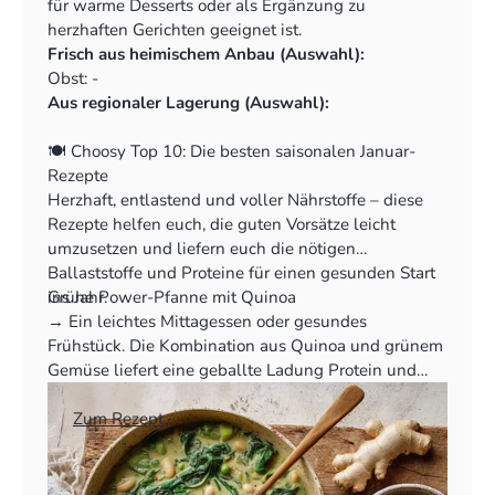
Chicorée
für warme Desserts oder als Ergänzung zu
Aus regionaler Lagerung (Auswahl):
herzhaften Gerichten geeignet ist.
Kohl & Blätter: Weißkohl
Frisch aus heimischem Anbau (Auswahl):
Wurzeln & Rüben: Kartoffeln, Möhren,
Obst: -
Knollensellerie, Rote Bete, Pastinaken, Steckrüben
Aus regionaler Lagerung (Auswahl):
Obst: Äpfel, Birnen
Nüsse: Walnüsse, Haselnüsse
🍽️ Choosy Top 10: Die besten saisonalen Januar-
Rezepte
Herzhaft, entlastend und voller Nährstoffe – diese
Rezepte helfen euch, die guten Vorsätze leicht
umzusetzen und liefern euch die nötigen
Ballaststoffe und Proteine für einen gesunden Start
ins Jahr.
Grüne Power-Pfanne mit Quinoa
‍→ Ein leichtes Mittagessen oder gesundes
Frühstück. Die Kombination aus Quinoa und grünem
Gemüse liefert eine geballte Ladung Protein und
Vitamine.
👉
Zum Rezept