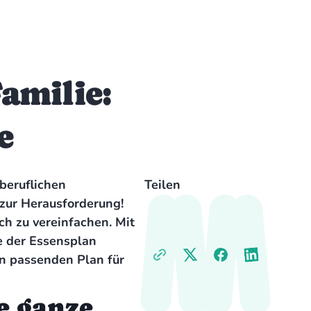
amilie:
e
beruflichen
Teilen
 zur Herausforderung!
ch zu vereinfachen. Mit
e der Essensplan
en passenden Plan für
e ganze