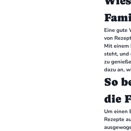
Wies
Fami
Eine gute 
von Rezept
Mit einem 
steht, und
zu genieße
dazu an, w
So b
die 
Um einen Es
Rezepte au
ausgewogen