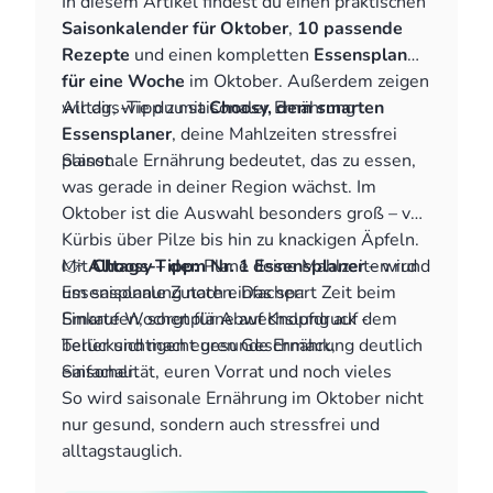
In diesem Artikel findest du einen praktischen
Saisonkalender für Oktober
,
10 passende
Rezepte
und einen kompletten
Essensplan
für eine Woche
im Oktober. Außerdem zeigen
wir dir, wie du mit
Alltags-Tipp zu saisonaler Ernährung
Choosy, dem smarten
Essensplaner
, deine Mahlzeiten stressfrei
planst.
Saisonale Ernährung bedeutet, das zu essen,
was gerade in deiner Region wächst. Im
Oktober ist die Auswahl besonders groß – von
Kürbis über Pilze bis hin zu knackigen Äpfeln.
👉
Mit
Alltags-Tipp:
Choosy – dem Nr. 1 Essensplaner
Plane deine Mahlzeiten rund
– wird
um saisonale Zutaten. Das spart Zeit beim
Essensplanung noch einfacher:
Einkaufen, sorgt für Abwechslung auf dem
Smarte Wochenpläne auf Knopfdruck -
Teller und macht gesunde Ernährung deutlich
berücksichtigen euren Geschmack,
einfacher.
Saisonalität, euren Vorrat und noch vieles
mehr
So wird saisonale Ernährung im Oktober nicht
Rezepte von Social Media & Blogs importieren
nur gesund, sondern auch stressfrei und
- alle Rezepte an einem Ort, nie wieder
alltagstauglich.
suchen