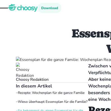
Download
Download
Essens
Zwischen v
Verpflicht
Aber keine
Choosy Redaktion
In diesem Artikel
Wochenplan
besonders 
Rezepte: Wochenplan für die ganze Familie
eine Woche
Wieso überhaupt Essensplan für die Familie?
Reze
So bekommst du einen Essensplan für die