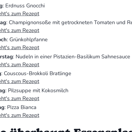
g
: Erdnuss Gnocchi
eht's zum Rezept
tag
: Champignonsoße mit getrockneten Tomaten und Re
eht's zum Rezept
och
: Grünkohlpfanne
eht's zum Rezept
rstag
: Nudeln in einer Pistazien-Basilikum Sahnesauce
eht's zum Rezept
g
: Couscous-Brokkoli Bratlinge
eht's zum Rezept
ag
: Pilzsuppe mit Kokosmilch
eht's zum Rezept
ag
: Pizza Bianca
eht's zum Rezept