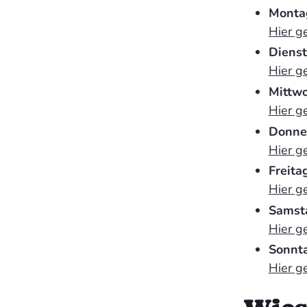
Monta
Hier g
Diens
Hier g
Mittw
Hier g
Donne
Hier g
Freita
Hier g
Samst
Hier g
Sonnt
Hier g