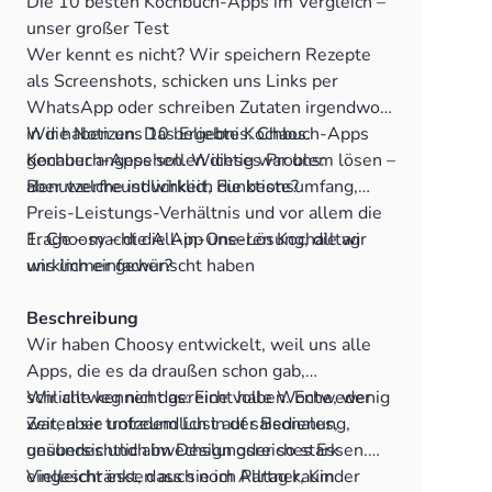
Die 10 besten Kochbuch-Apps im Vergleich –
unser großer Test
Wer kennt es nicht? Wir speichern Rezepte
als Screenshots, schicken uns Links per
WhatsApp oder schreiben Zutaten irgendwo
in die Notizen. Das Ergebnis: Chaos.
Wir haben uns 10 beliebte Kochbuch-Apps
Kochbuch-Apps sollen dieses Problem lösen –
genauer angesehen. Wichtig war uns:
aber welche ist wirklich die beste?
Benutzerfreundlichkeit, Funktionsumfang,
Preis-Leistungs-Verhältnis und vor allem die
Frage – macht die App unseren Kochalltag
1. Choosy – die All-in-One-Lösung, die wir
wirklich einfacher?
uns immer gewünscht haben
Beschreibung
Wir haben Choosy entwickelt, weil uns alle
Apps, die es da draußen schon gab,
schlichtweg nicht gereicht haben. Entweder
Wir alle kennen das: Eine volle Woche, wenig
waren sie unfreundlich in der Bedienung,
Zeit, aber trotzdem Lust auf saisonales,
unübersichtlich im Design oder so stark
gesundes und abwechslungsreiches Essen.
eingeschränkt, dass sie im Alltag kaum
Vielleicht essen auch noch Partner, Kinder