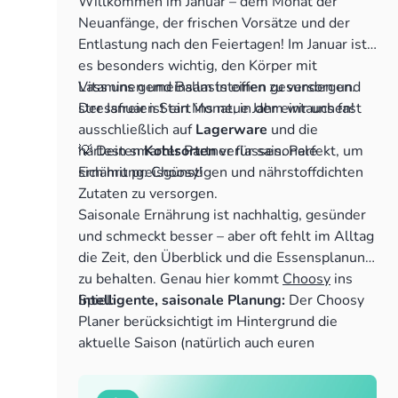
Willkommen im Januar – dem Monat der
Neuanfänge, der frischen Vorsätze und der
Entlastung nach den Feiertagen! Im Januar ist
es besonders wichtig, den Körper mit
Vitaminen und Ballaststoffen zu versorgen.
Lass uns gemeinsam in einen gesunden und
Der Januar ist ein Monat, in dem wir uns fast
stressfreien Start ins neue Jahr eintauchen!
ausschließlich auf
Lagerware
und die
härtesten
💡 Dein smarter Partner für saisonale
Kohlsorten
verlassen. Perfekt, um
sich mit preisgünstigen und nährstoffdichten
Ernährung: Choosy!
Zutaten zu versorgen.
Saisonale Ernährung ist nachhaltig, gesünder
und schmeckt besser – aber oft fehlt im Alltag
die Zeit, den Überblick und die Essensplanung
zu behalten. Genau hier kommt
Choosy
ins
Spiel:
Intelligente, saisonale Planung:
Der Choosy
Planer berücksichtigt im Hintergrund die
aktuelle Saison (natürlich auch euren
Geschmack, euer Budget und Vieles
mehr!) und bevorzugt diese Zutaten bei der