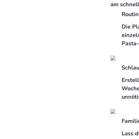
am schnell
Routin
Die Pl
einzel
Pasta
Schlau
Erstel
Wochen
unnöti
Famili
Lass d