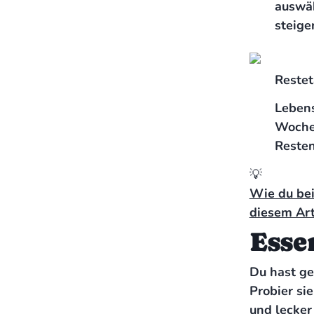
auswäh
steige
Restet
Lebens
Woche 
Resten
💡
Wie du bei
diesem Art
Esse
Du hast ge
Probier si
und lecker