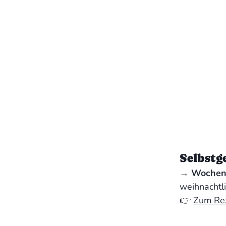
Selbstg
‍→
Wochene
weihnachtl
👉
Zum Re