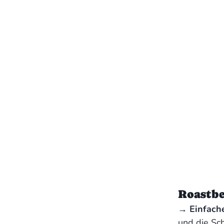
Roastbe
‍→
Einfache
und die Sch