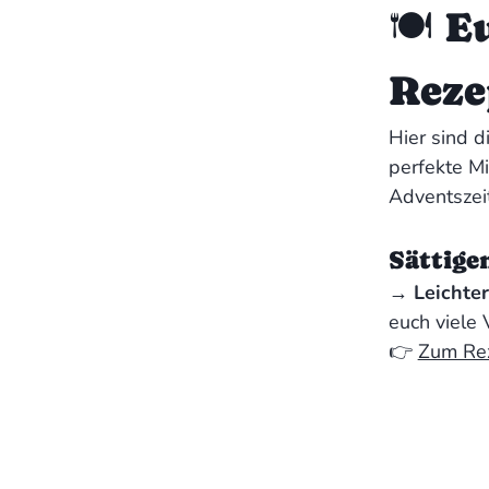
🍽️ 
Reze
Hier sind d
perfekte M
Adventszeit
Sättige
‍→
Leichter
euch viele 
👉
Zum Re