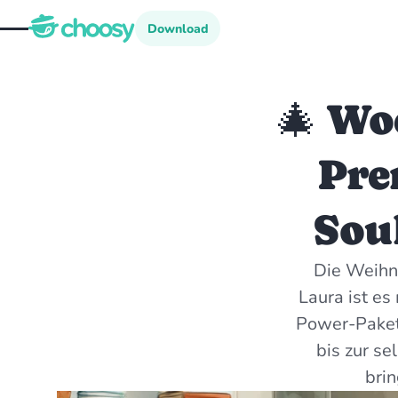
Download
Download
🎄 Wo
Pre
Sou
Die Weihna
Laura ist es
Power-Paket 
bis zur s
brin