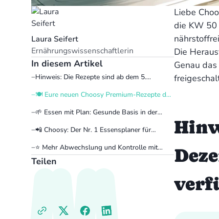
Liebe Choo
die KW 50 i
nährstoffr
Laura Seifert
Ernährungswissenschaftlerin
Die Herausf
In diesem Artikel
Genau das 
‍Hinweis: Die Rezepte sind ab dem 5.
freigeschal
Dezember bei Choosy für euch verfügbar 💚
🍽️ Eure neuen Choosy Premium-Rezepte der
Woche (KW 50)
🌱 Essen mit Plan: Gesunde Basis in der
Hinw
Adventszeit
📲 Choosy: Der Nr. 1 Essensplaner für
Familien
⭐️ Mehr Abwechslung und Kontrolle mit
Deze
Choosy Premium
Teilen
verf