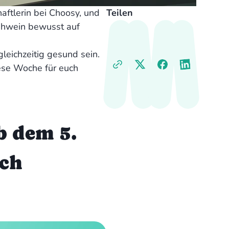
aftlerin bei Choosy, und
Teilen
lühwein bewusst auf
leichzeitig gesund sein.
iese Woche für euch
b dem 5.
uch