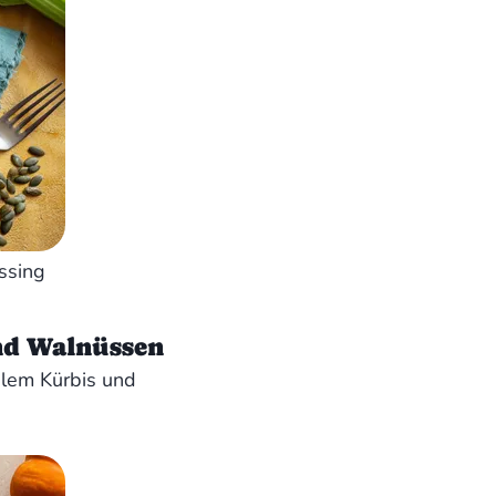
essing
nd Walnüssen
alem Kürbis und