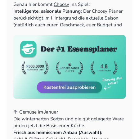
Genau hier kommt
Choosy
ins Spiel:
Intelligente, saisonale Planung:
Der Choosy Planer
berücksichtigt im Hintergrund die aktuelle Saison
(natürlich auch euren Geschmack, euer Budget und
Vieles mehr!) und bevorzugt diese Zutaten bei der
Generierung deiner Wochenpläne. So isst du
automatisch und ohne Aufwand saisonal.
Smartes Vorratsmanagement und Alternativen:
Du
hast eine bestimmte Kohlsorte oder ein anderes
Wintergemüse zu Hause? Choosy ermöglicht es dir,
Alternativen wie verschiedene Kohlsorten (Wirsing
statt Chinakohl) oder Wurzelgemüse für bestimmte
Zutaten zu hinterlegen. Der Planer wählt beim
Vorschlagen von Rezepten dann automatisch zuerst
die Zutat, die du bereits zu Hause hast. Das reduziert
Lebensmittelverschwendung und spart dir den Weg
🥦 Gemüse im Januar
zum Supermarkt.
Die winterharten Sorten und die gut gelagerte Ware
Automatische Einkaufsliste:
Alle Rezepte, die du
bilden jetzt die Basis eurer Küche.
mit Choosy planst, landen automatisch auf deiner
Frisch aus heimischem Anbau (Auswahl):
Einkaufsliste. Du kannst kinderleicht die Anzahl der