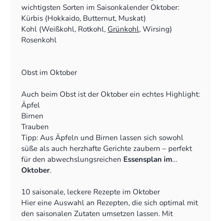
wichtigsten Sorten im Saisonkalender Oktober:
Kürbis (Hokkaido, Butternut, Muskat)
Kohl (Weißkohl, Rotkohl,
Grünkohl
, Wirsing)
Rosenkohl
Möhren
Pastinaken
Sellerie
Obst im Oktober
Lauch
Rote Bete
Auch beim Obst ist der Oktober ein echtes Highlight:
Spinat
Äpfel
Feldsalat
Birnen
Champignons und andere Pilze
Trauben
Pflaumen
Tipp: Aus Äpfeln und Birnen lassen sich sowohl
Quitten
süße als auch herzhafte Gerichte zaubern – perfekt
Hagebutten
für den abwechslungsreichen
Essensplan im
Oktober
.
10 saisonale, leckere Rezepte im Oktober
Hier eine Auswahl an Rezepten, die sich optimal mit
den saisonalen Zutaten umsetzen lassen. Mit