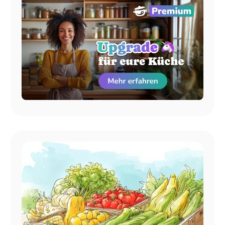
aufzubrauchen
Wocheneinkauf kostet. Und die Einkaufsliste teilt ihr
bequem mit eurem Partner!
Choosy Premium (Euer Upgrade):
Nie wieder Food
Waste! Mit der digitalen Vorratsverwaltung weiß die
App, welche Lagerware (Kartoffeln, Äpfel) ihr noch
habt und plant diese automatisch ein. Außerdem
erhaltet ihr Zugriff auf alle Premium-Rezepte und
spezielle Ernährungsweisen (ideal für Low Carb oder
High Protein) und könnt eure eigenen
Familienrezepte importieren.
Artikel lesen