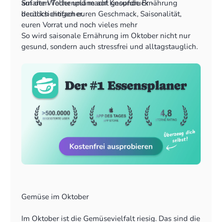
auf dem Teller und macht gesunde Ernährung
Smarte Wochenpläne auf Knopfdruck -
deutlich einfacher.
berücksichtigen euren Geschmack, Saisonalität,
euren Vorrat und noch vieles mehr
Rezepte von Social Media & Blogs importieren - alle
So wird saisonale Ernährung im Oktober nicht nur
Rezepte an einem Ort, nie wieder suchen
gesund, sondern auch stressfrei und alltagstauglich.
Teilbare Einkaufsliste, die automatisch erstellt wird
Vorrat clever verwalten und einfach aufbrauchen,
was ihr noch da habt
Gemüse im Oktober
Im Oktober ist die Gemüsevielfalt riesig. Das sind die