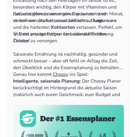
Entlastung nach den Feiertagen! Im Januar ist es
besonders wichtig, den Körper mit Vitaminen und
Ballaststoffen zu versorgen. Der Januar ist ein Monat,
Lass uns gemeinsam in einen gesunden und
in dem wir uns fast ausschließlich auf
stressfreien Start ins neue Jahr eintauchen!
Lagerware
und die härtesten
Kohlsorten
verlassen. Perfekt, um
sich mit preisgünstigen und nährstoffdichten
💡 Dein smarter Partner für saisonale Ernährung:
Zutaten zu versorgen.
Choosy!
Saisonale Ernährung ist nachhaltig, gesünder und
schmeckt besser – aber oft fehlt im Alltag die Zeit,
den Überblick und die Essensplanung zu behalten.
Genau hier kommt
Choosy
ins Spiel:
Intelligente, saisonale Planung:
Der Choosy Planer
berücksichtigt im Hintergrund die aktuelle Saison
(natürlich auch euren Geschmack, euer Budget und
Vieles mehr!) und bevorzugt diese Zutaten bei der
Generierung deiner Wochenpläne. So isst du
automatisch und ohne Aufwand saisonal.
Smartes Vorratsmanagement und Alternativen:
Du
hast eine bestimmte Kohlsorte oder ein anderes
Wintergemüse zu Hause? Choosy ermöglicht es dir,