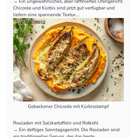
‍→ Ein ungewöhnliches, aber raffiniertes Ofengericht.
Chicorée und Kürbis sind jetzt gut verfügbar und
liefern eine spannende Textur.
👉
Zum Rezept
Gebackener Chicorée mit Kürbisstampf
Rouladen mit Salzkartoffeln und Rotkohl
‍→ Ein deftiges Sonntagsgericht. Die Rouladen sind
ein traditioneller Genuss, der das beste