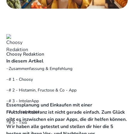
Choosy Redaktion
In diesem Artikel
Zusammenfassung & Empfehlung
# 1 - Choosy
# 2 - Histamin, Fructose & Co - App
# 3 - IntolerApp
Essensplanung und Einkaufen mit einer
Fructoseintoleranz ist nicht gerade einfach. Zum Glück
# 4 - Frag Ingrid
gibt es inzwischen ein paar Apps, die dir helfen können.
# 5 - Tioli
Wir haben alle getestet und stellen dir hier die 5
besten mit ihren Vor- und Nachteilen vor.