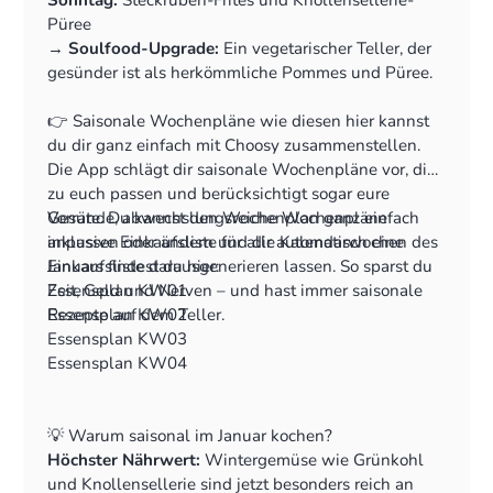
Sonntag:
Steckrüben-Frites und Knollensellerie-
Püree
‍→
Soulfood-Upgrade:
Ein vegetarischer Teller, der
gesünder ist als herkömmliche Pommes und Püree.
👉 Saisonale Wochenpläne wie diesen hier kannst
du dir ganz einfach mit Choosy zusammenstellen.
Die App schlägt dir saisonale Wochenpläne vor, die
zu euch passen und berücksichtigt sogar eure
Vorräte. Du kannst den Wochenplan ganz einfach
Gesunde, abwechslungsreiche Wochenpläne
anpassen oder ändern und dir automatisch eine
inklusive Einkaufsliste für alle Kalendarwochen des
Einkaufsliste darausgenerieren lassen. So sparst du
Januars findest du hier:
Zeit, Geld und Nerven – und hast immer saisonale
Essensplan KW01
Rezepte auf dem Teller.
Essensplan KW02
Essensplan KW03
Essensplan KW04
💡 Warum saisonal im Januar kochen?
Höchster Nährwert:
Wintergemüse wie Grünkohl
und Knollensellerie sind jetzt besonders reich an