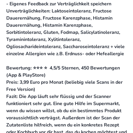
- Eigenes Feedback zur Verträglichkeit speichern
Unverträglichkeiten: Laktoseintoleranz, Fructose
Dauerernähung, Fructose Karenzphase, Histamin
Dauerernähung, Histamin Karenzphase,
Sorbitintoleranz, Gluten, Fodmap, Salicylatinoleranz,
Tyraminintoleranz, Xylitintoleranz,
Ogliosacharideintoleranz, Saccharoseintoleranz + viele
einzelne Allergien wie z.B. Erdnuss- oder Hefeallergie
Bewertung: ⭐️⭐️⭐️ ⭐️ 4,5/5 Sternen, 450 Bewertungen
(App & PlayStore)
Preis: 3,99 Euro pro Monat (beliebig viele Scans in der
Free Version)
Fazit: Die App läuft sehr flüssig und der Scanner
funktioniert sehr gut. Eine gute Hilfe im Supermarkt,
wenn du wissen willst, ob du ein bestimmtes Produkt
voraussichtlich verträgst. Außerdem ist der Scan der
Zutatenliste hilfreich, wenn du ein konkretes Rezept
oder Kochbuch vor dir hast, das du kochen möchtest und