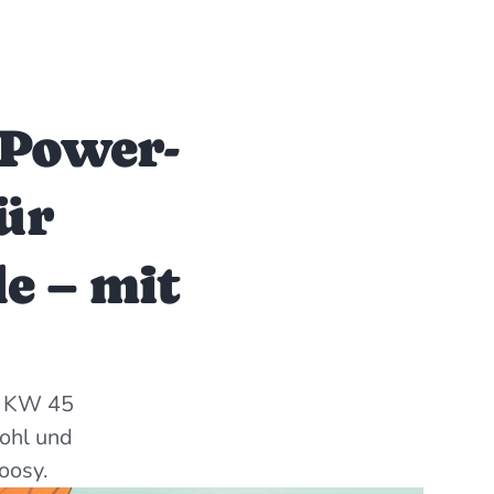
 Power-
ür
e – mit
ie KW 45
ohl und
oosy.