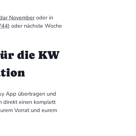
ndar November
oder in
W44
) oder nächste Woche
für die KW
ation
oosy App übertragen und
h direkt einen komplett
, eurem Vorrat und eurem