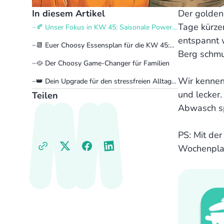
In diesem Artikel
Der goldene
Tage kürzer
🍂 Unser Fokus in KW 45: Saisonale Power
& cleveres Kochen
entspannt 
📆 Euer Choosy Essensplan für die KW 45:
Berg schmu
Winter-Soulfood-Inspiration
🥘 Der Choosy Game-Changer für Familien
Wir kennen
👑 Dein Upgrade für den stressfreien Alltag:
Choosy Premium
und lecker.
Teilen
Abwasch sp
PS: Mit de
Wochenplan