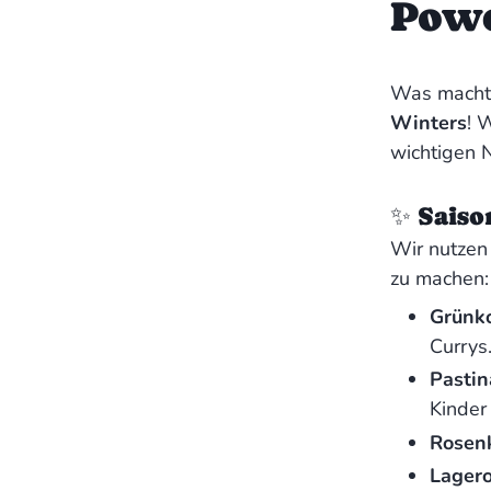
Powe
Was macht 
Winters
! 
wichtigen 
✨ Saiso
Wir nutzen 
zu machen:
Grünko
Currys
Pastin
Kinder 
Rosenk
Lagero