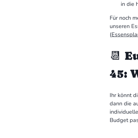
in die
Für noch me
unseren Ess
(
Essenspl
📆 E
45: 
Ihr könnt d
dann die au
individuell
Budget pas