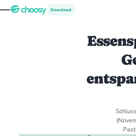
Download
Download
Essens
G
entspa
Schluss
(Novem
Past