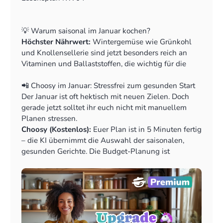
💡 Warum saisonal im Januar kochen?
Höchster Nährwert:
Wintergemüse wie Grünkohl
und Knollensellerie sind jetzt besonders reich an
Vitaminen und Ballaststoffen, die wichtig für die
Immunabwehr sind und euren Darm stärken.
Bester Geschmack:
📲 Choosy im Januar: Stressfrei zum gesunden Start
Gelagerte Wurzelgemüse wie
Möhren und Pastinaken haben im Winter den
Der Januar ist oft hektisch mit neuen Zielen. Doch
besten Geschmack.
gerade jetzt solltet ihr euch nicht mit manuellem
Klimaschutz & Geld sparen:
Planen stressen.
Regionale Lagerware ist
die preisgünstigste Wahl. Eure Choosy App hilft
Choosy (Kostenlos):
Euer Plan ist in 5 Minuten fertig
euch dabei, da die KI saisonale Zutaten automatisch
– die KI übernimmt die Auswahl der saisonalen,
priorisiert. Zusätzlich dazu hat die App euren Vorrat
gesunden Gerichte. Die Budget-Planung ist
im Blick und hilft euch Zutaten clever (und lecker!)
inklusive, sodass ihr genau wisst, was der
aufzubrauchen
Wocheneinkauf kostet. Und die Einkaufsliste teilt ihr
bequem mit eurem Partner!
Choosy Premium (Euer Upgrade):
Nie wieder Food
Waste! Mit der digitalen Vorratsverwaltung weiß die
App, welche Lagerware (Kartoffeln, Äpfel) ihr noch