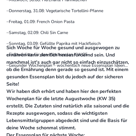
Donnerstag, 31.08: Vegetarische Tortellini-Pfanne
Freitag, 01.09: French Onion Pasta
Samstag, 02.09: Chili Sin Carne
Sonntag, 03.09: Gefüllte Paprika mit Hackfleisch
Sich Woche für Woche gesund und ausgewogen zu
ernähren kann ziemlich herausfordernd sein. Und
Einkaufsliste für den Wochenplan KW 35
manchmal ist's auch gar nicht so einfach einzuschätzen,
Gesunder Wochenplan – wöchentlich neue Essensplan Ideen
ob die Ernährung denn gerade so gesund ist. Mit einem
für dich
gesunden Essensplan bist du jedoch auf der sicheren
Seite!
Wir haben dich erhört und haben hier den perfekten
Wochenplan für die letzte Augustwoche (KW 35)
erstellt. Die Zutaten sind natürlich alle saisonal und die
Rezepte ausgewogen, sodass die wichtigsten
Lebensmittelgruppen abgedeckt sind und die Basis für
deine Woche schonmal stimmt.
Der Essensplan für nächste Woche: