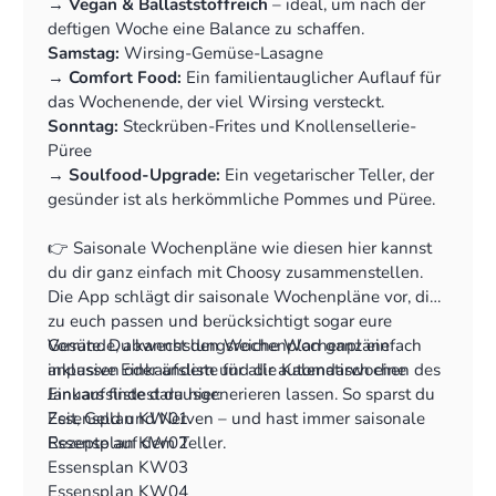
‍→
Vegan & Ballaststoffreich
– ideal, um nach der
deftigen Woche eine Balance zu schaffen.
Samstag:
Wirsing-Gemüse-Lasagne
‍→
Comfort Food:
Ein familientauglicher Auflauf für
das Wochenende, der viel Wirsing versteckt.
Sonntag:
Steckrüben-Frites und Knollensellerie-
Püree
‍→
Soulfood-Upgrade:
Ein vegetarischer Teller, der
gesünder ist als herkömmliche Pommes und Püree.
👉 Saisonale Wochenpläne wie diesen hier kannst
du dir ganz einfach mit Choosy zusammenstellen.
Die App schlägt dir saisonale Wochenpläne vor, die
zu euch passen und berücksichtigt sogar eure
Vorräte. Du kannst den Wochenplan ganz einfach
Gesunde, abwechslungsreiche Wochenpläne
anpassen oder ändern und dir automatisch eine
inklusive Einkaufsliste für alle Kalendarwochen des
Einkaufsliste darausgenerieren lassen. So sparst du
Januars findest du hier:
Zeit, Geld und Nerven – und hast immer saisonale
Essensplan KW01
Rezepte auf dem Teller.
Essensplan KW02
Essensplan KW03
Essensplan KW04