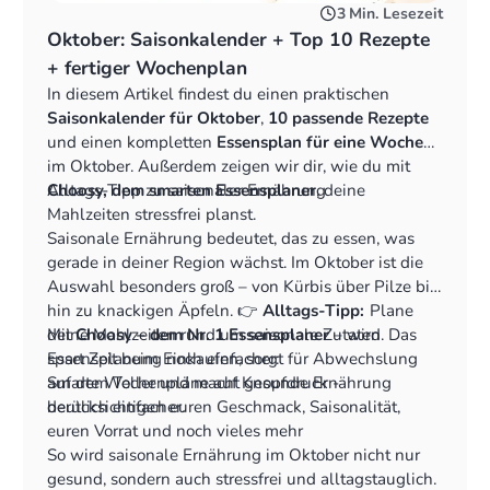
3
Min. Lesezeit
Oktober: Saisonkalender + Top 10 Rezepte
+ fertiger Wochenplan
In diesem Artikel findest du einen praktischen
Saisonkalender für Oktober
,
10 passende Rezepte
und einen kompletten
Essensplan für eine Woche
im Oktober. Außerdem zeigen wir dir, wie du mit
Choosy, dem smarten Essensplaner
Alltags-Tipp zu saisonaler Ernährung
, deine
Mahlzeiten stressfrei planst.
Saisonale Ernährung bedeutet, das zu essen, was
gerade in deiner Region wächst. Im Oktober ist die
Auswahl besonders groß – von Kürbis über Pilze bis
hin zu knackigen Äpfeln. 👉
Alltags-Tipp:
Plane
deine Mahlzeiten rund um saisonale Zutaten. Das
Mit
Choosy – dem Nr. 1 Essensplaner
– wird
spart Zeit beim Einkaufen, sorgt für Abwechslung
Essensplanung noch einfacher:
auf dem Teller und macht gesunde Ernährung
Smarte Wochenpläne auf Knopfdruck -
deutlich einfacher.
berücksichtigen euren Geschmack, Saisonalität,
euren Vorrat und noch vieles mehr
Rezepte von Social Media & Blogs importieren - alle
So wird saisonale Ernährung im Oktober nicht nur
Rezepte an einem Ort, nie wieder suchen
gesund, sondern auch stressfrei und alltagstauglich.