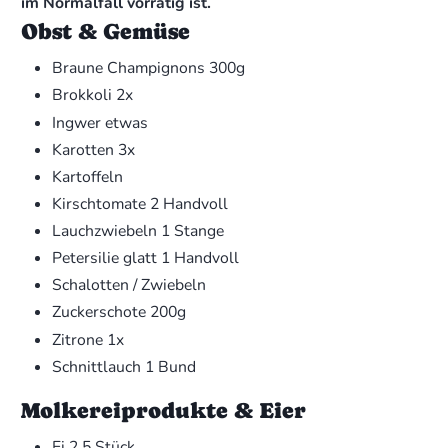
im Normalfall vorrätig ist.
Obst & Gemüse
Braune Champignons
300g
Brokkoli
2x
Ingwer
etwas
Karotten
3x
Kartoffeln
Kirschtomate
2 Handvoll
Lauchzwiebeln
1 Stange
Petersilie glatt
1 Handvoll
Schalotten / Zwiebeln
Zuckerschote
200g
Zitrone
1x
Schnittlauch
1 Bund
Molkereiprodukte & Eier
Ei
2,5 Stück