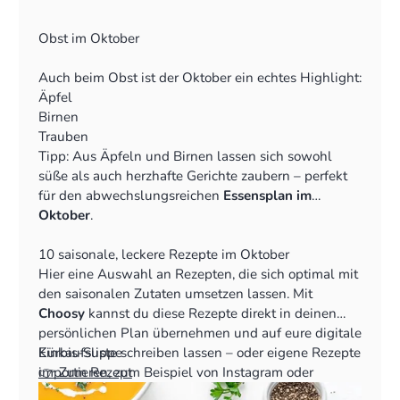
Pastinaken
Sellerie
Obst im Oktober
Lauch
Rote Bete
Auch beim Obst ist der Oktober ein echtes Highlight:
Spinat
Äpfel
Feldsalat
Birnen
Champignons und andere Pilze
Trauben
Pflaumen
Tipp: Aus Äpfeln und Birnen lassen sich sowohl
Quitten
süße als auch herzhafte Gerichte zaubern – perfekt
Hagebutten
für den abwechslungsreichen
Essensplan im
Oktober
.
10 saisonale, leckere Rezepte im Oktober
Hier eine Auswahl an Rezepten, die sich optimal mit
den saisonalen Zutaten umsetzen lassen. Mit
Choosy
kannst du diese Rezepte direkt in deinen
persönlichen Plan übernehmen und auf eure digitale
Einkaufsliste schreiben lassen – oder eigene Rezepte
Kürbis-Suppe
importieren, zum Beispiel von Instagram oder
👉 Zum Rezept
Foodblogs.