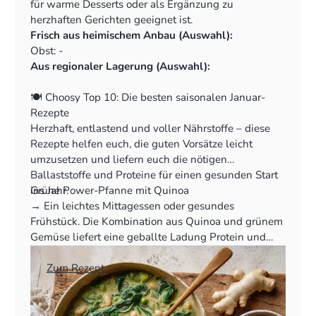
Chicorée
für warme Desserts oder als Ergänzung zu
Aus regionaler Lagerung (Auswahl):
herzhaften Gerichten geeignet ist.
Kohl & Blätter: Weißkohl
Frisch aus heimischem Anbau (Auswahl):
Wurzeln & Rüben: Kartoffeln, Möhren,
Obst: -
Knollensellerie, Rote Bete, Pastinaken, Steckrüben
Aus regionaler Lagerung (Auswahl):
Obst: Äpfel, Birnen
Nüsse: Walnüsse, Haselnüsse
🍽️ Choosy Top 10: Die besten saisonalen Januar-
Rezepte
Herzhaft, entlastend und voller Nährstoffe – diese
Rezepte helfen euch, die guten Vorsätze leicht
umzusetzen und liefern euch die nötigen
Ballaststoffe und Proteine für einen gesunden Start
ins Jahr.
Grüne Power-Pfanne mit Quinoa
‍→ Ein leichtes Mittagessen oder gesundes
Frühstück. Die Kombination aus Quinoa und grünem
Gemüse liefert eine geballte Ladung Protein und
Vitamine.
👉
Zum Rezept