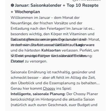
❄️ Januar: Saisonkalender + Top 10 Rezepte
+ Wochenplan
Willkommen im Januar – dem Monat der
Neuanfänge, der frischen Vorsätze und der
Entlastung nach den Feiertagen! Im Januar ist es
besonders wichtig, den Körper mit Vitaminen und
Ballaststoffen zu versorgen. Der Januar ist ein Monat,
Lass uns gemeinsam in einen gesunden und
in dem wir uns fast ausschließlich auf
stressfreien Start ins neue Jahr eintauchen!
Lagerware
und die härtesten
Kohlsorten
verlassen. Perfekt, um
sich mit preisgünstigen und nährstoffdichten
💡 Dein smarter Partner für saisonale Ernährung:
Zutaten zu versorgen.
Choosy!
Saisonale Ernährung ist nachhaltig, gesünder und
schmeckt besser – aber oft fehlt im Alltag die Zeit,
den Überblick und die Essensplanung zu behalten.
Genau hier kommt
Choosy
ins Spiel:
Intelligente, saisonale Planung:
Der Choosy Planer
berücksichtigt im Hintergrund die aktuelle Saison
(natürlich auch euren Geschmack, euer Budget und
Vieles mehr!) und bevorzugt diese Zutaten bei der