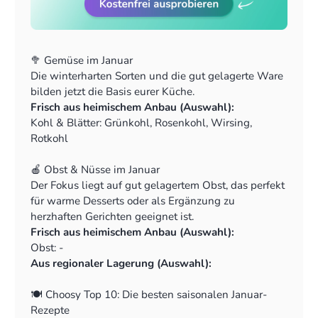
Zutaten zu hinterlegen. Der Planer wählt beim
Vorschlagen von Rezepten dann automatisch zuerst
die Zutat, die du bereits zu Hause hast. Das reduziert
Lebensmittelverschwendung und spart dir den Weg
🥦 Gemüse im Januar
zum Supermarkt.
Die winterharten Sorten und die gut gelagerte Ware
Automatische Einkaufsliste:
Alle Rezepte, die du
bilden jetzt die Basis eurer Küche.
mit Choosy planst, landen automatisch auf deiner
Frisch aus heimischem Anbau (Auswahl):
Einkaufsliste. Du kannst kinderleicht die Anzahl der
Kohl & Blätter: Grünkohl, Rosenkohl, Wirsing,
Portionen anpassen oder Gerichte verschieben und
Rotkohl
umplanen. Auf der Einkaufsliste siehst du auch auf
Wurzeln & Rüben: Schwarzwurzeln, Lauch/Porree,
einen Blick, wofür du die jeweilige Zutat brauchst.
Zwiebeln
🍎 Obst & Nüsse im Januar
Salate: Feldsalat (Vogerlsalat), Endiviensalat,
Der Fokus liegt auf gut gelagertem Obst, das perfekt
Chicorée
für warme Desserts oder als Ergänzung zu
Aus regionaler Lagerung (Auswahl):
herzhaften Gerichten geeignet ist.
Kohl & Blätter: Weißkohl
Frisch aus heimischem Anbau (Auswahl):
Wurzeln & Rüben: Kartoffeln, Möhren,
Obst: -
Knollensellerie, Rote Bete, Pastinaken, Steckrüben
Aus regionaler Lagerung (Auswahl):
Obst: Äpfel, Birnen
Nüsse: Walnüsse, Haselnüsse
🍽️ Choosy Top 10: Die besten saisonalen Januar-
Rezepte