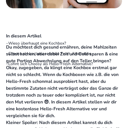
In diesem Artikel
Wieso überhaupt eine Kochbox?
Du möchtest dich gesund ernähren, deine Mahlzeiten
selbst kochen, aber dabei Zeit und Geld sparen & eine
Choosy als kostenlose Hello Fresh Alternative
gute Portion Abwechslung auf den Teller bringen?
Lohnt sich Choosy als Hello-Fresh Alternative?
Okay, zugegeben, da klingt eine Kochbox erstmal gar
nicht so schlecht. Wenn du Kochboxen wie z.B. die von
Hello-Fresh schonmal ausprobiert hast, aber du
bestimmte Zutaten nicht verträgst oder das Ganze dir
trotzdem noch zu teuer oder kompliziert ist, nur nicht
den Mut verlieren 😎. In diesem Artikel stellen wir dir
eine kostenlose Hello-Fresh Alternative vor und
vergleichen sie für dich.
Kleiner Spoiler: Nach diesem Artikel kannst du dich