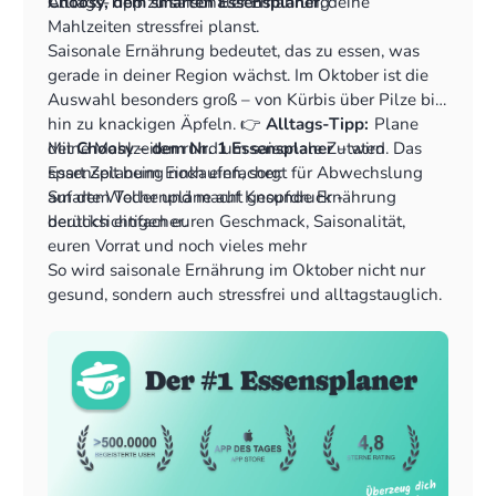
Choosy, dem smarten Essensplaner
Alltags-Tipp zu saisonaler Ernährung
, deine
Mahlzeiten stressfrei planst.
Saisonale Ernährung bedeutet, das zu essen, was
gerade in deiner Region wächst. Im Oktober ist die
Auswahl besonders groß – von Kürbis über Pilze bis
hin zu knackigen Äpfeln. 👉
Alltags-Tipp:
Plane
deine Mahlzeiten rund um saisonale Zutaten. Das
Mit
Choosy – dem Nr. 1 Essensplaner
– wird
spart Zeit beim Einkaufen, sorgt für Abwechslung
Essensplanung noch einfacher:
auf dem Teller und macht gesunde Ernährung
Smarte Wochenpläne auf Knopfdruck -
deutlich einfacher.
berücksichtigen euren Geschmack, Saisonalität,
euren Vorrat und noch vieles mehr
Rezepte von Social Media & Blogs importieren - alle
So wird saisonale Ernährung im Oktober nicht nur
Rezepte an einem Ort, nie wieder suchen
gesund, sondern auch stressfrei und alltagstauglich.
Teilbare Einkaufsliste, die automatisch erstellt wird
Vorrat clever verwalten und einfach aufbrauchen,
was ihr noch da habt