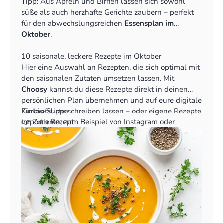
Pflaumen
Tipp: Aus Äpfeln und Birnen lassen sich sowohl
Quitten
süße als auch herzhafte Gerichte zaubern – perfekt
Hagebutten
für den abwechslungsreichen
Essensplan im
Oktober
.
10 saisonale, leckere Rezepte im Oktober
Hier eine Auswahl an Rezepten, die sich optimal mit
den saisonalen Zutaten umsetzen lassen. Mit
Choosy
kannst du diese Rezepte direkt in deinen
persönlichen Plan übernehmen und auf eure digitale
Einkaufsliste schreiben lassen – oder eigene Rezepte
Kürbis-Suppe
importieren, zum Beispiel von Instagram oder
👉 Zum Rezept
Foodblogs.