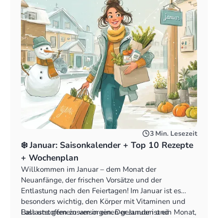
3
Min. Lesezeit
❄️ Januar: Saisonkalender + Top 10 Rezepte
+ Wochenplan
Willkommen im Januar – dem Monat der
Neuanfänge, der frischen Vorsätze und der
Entlastung nach den Feiertagen! Im Januar ist es
besonders wichtig, den Körper mit Vitaminen und
Ballaststoffen zu versorgen. Der Januar ist ein Monat,
Lass uns gemeinsam in einen gesunden und