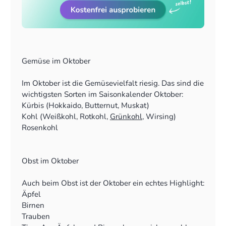
Gemüse im Oktober
Im Oktober ist die Gemüsevielfalt riesig. Das sind die
wichtigsten Sorten im Saisonkalender Oktober:
Kürbis (Hokkaido, Butternut, Muskat)
Kohl (Weißkohl, Rotkohl,
Grünkohl
, Wirsing)
Rosenkohl
Möhren
Pastinaken
Sellerie
Obst im Oktober
Lauch
Rote Bete
Auch beim Obst ist der Oktober ein echtes Highlight:
Spinat
Äpfel
Feldsalat
Birnen
Champignons und andere Pilze
Trauben