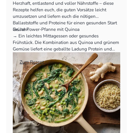
Herzhaft, entlastend und voller Nährstoffe – diese
Rezepte helfen euch, die guten Vorsätze leicht
umzusetzen und liefern euch die nötigen
Ballaststoffe und Proteine für einen gesunden Start
ins Jahr.
Grüne Power-Pfanne mit Quinoa
‍→ Ein leichtes Mittagessen oder gesundes
Frühstück. Die Kombination aus Quinoa und grünem
Gemüse liefert eine geballte Ladung Protein und
Vitamine.
👉
Zum Rezept