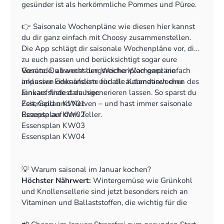
gesünder ist als herkömmliche Pommes und Püree.
👉 Saisonale Wochenpläne wie diesen hier kannst
du dir ganz einfach mit Choosy zusammenstellen.
Die App schlägt dir saisonale Wochenpläne vor, die
zu euch passen und berücksichtigt sogar eure
Vorräte. Du kannst den Wochenplan ganz einfach
Gesunde, abwechslungsreiche Wochenpläne
anpassen oder ändern und dir automatisch eine
inklusive Einkaufsliste für alle Kalendarwochen des
Einkaufsliste darausgenerieren lassen. So sparst du
Januars findest du hier:
Zeit, Geld und Nerven – und hast immer saisonale
Essensplan KW01
Rezepte auf dem Teller.
Essensplan KW02
Essensplan KW03
Essensplan KW04
💡 Warum saisonal im Januar kochen?
Höchster Nährwert:
Wintergemüse wie Grünkohl
und Knollensellerie sind jetzt besonders reich an
Vitaminen und Ballaststoffen, die wichtig für die
Immunabwehr sind und euren Darm stärken.