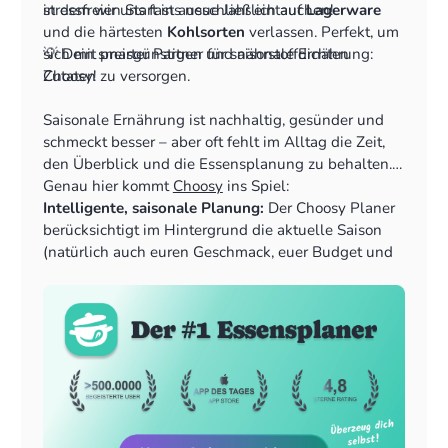
in dem wir uns fast ausschließlich auf
stressfreien Start ins neue Jahr eintauchen!
Lagerware
und die härtesten
Kohlsorten
verlassen. Perfekt, um
sich mit preisgünstigen und nährstoffdichten
💡 Dein smarter Partner für saisonale Ernährung:
Zutaten zu versorgen.
Choosy!
Saisonale Ernährung ist nachhaltig, gesünder und
schmeckt besser – aber oft fehlt im Alltag die Zeit,
den Überblick und die Essensplanung zu behalten.
Genau hier kommt
Choosy
ins Spiel:
Intelligente, saisonale Planung:
Der Choosy Planer
berücksichtigt im Hintergrund die aktuelle Saison
(natürlich auch euren Geschmack, euer Budget und
Vieles mehr!) und bevorzugt diese Zutaten bei der
Generierung deiner Wochenpläne. So isst du
automatisch und ohne Aufwand saisonal.
Smartes Vorratsmanagement und Alternativen:
Du
hast eine bestimmte Kohlsorte oder ein anderes
Wintergemüse zu Hause? Choosy ermöglicht es dir,
Alternativen wie verschiedene Kohlsorten (Wirsing
statt Chinakohl) oder Wurzelgemüse für bestimmte